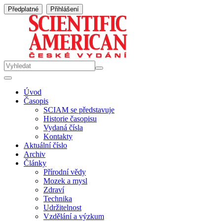
Předplatné
Přihlášení
Úvod
Časopis
SCIAM se představuje
Historie časopisu
Vydaná čísla
Kontakty
Aktuální číslo
Archiv
Články
Přírodní vědy
Mozek a mysl
Zdraví
Technika
Udržitelnost
Vzdělání a výzkum