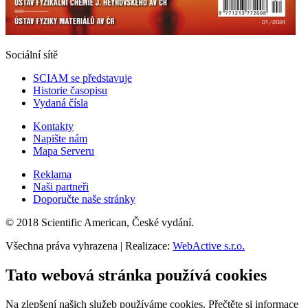
Sociální sítě
SCIAM se představuje
Historie časopisu
Vydaná čísla
Kontakty
Napište nám
Mapa Serveru
Reklama
Naši partneři
Doporučte naše stránky
© 2018 Scientific American, České vydání.
Všechna práva vyhrazena | Realizace:
WebActive s.r.o.
Tato webová stránka používá cookies
Na zlepšení našich služeb používáme cookies. Přečtěte si informace