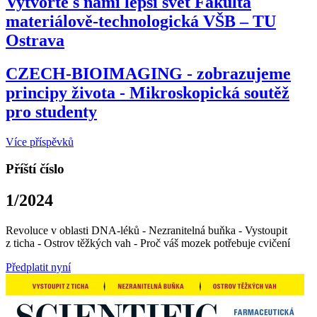
Vytvořte s námi lepší svět Fakulta
materiálově-technologická VŠB – TU
Ostrava
CZECH-BIOIMAGING - zobrazujeme
principy života - Mikroskopická soutěž
pro studenty
Více příspěvků
Příští číslo
1/2024
Revoluce v oblasti DNA-léků - Nezranitelná buňka - Vystoupit
z ticha - Ostrov těžkých vah - Proč váš mozek potřebuje cvičení
Předplatit nyní