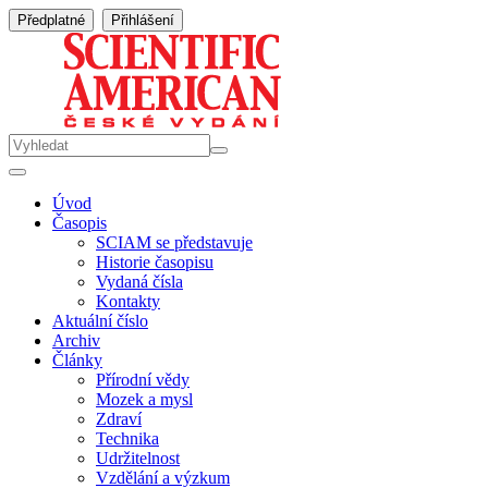
Předplatné
Přihlášení
Úvod
Časopis
SCIAM se představuje
Historie časopisu
Vydaná čísla
Kontakty
Aktuální číslo
Archiv
Články
Přírodní vědy
Mozek a mysl
Zdraví
Technika
Udržitelnost
Vzdělání a výzkum