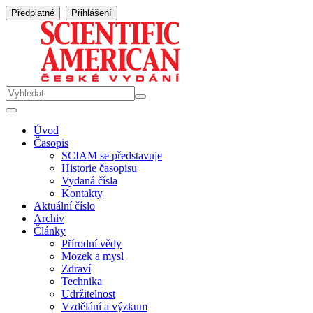
Předplatné
Přihlášení
Úvod
Časopis
SCIAM se představuje
Historie časopisu
Vydaná čísla
Kontakty
Aktuální číslo
Archiv
Články
Přírodní vědy
Mozek a mysl
Zdraví
Technika
Udržitelnost
Vzdělání a výzkum