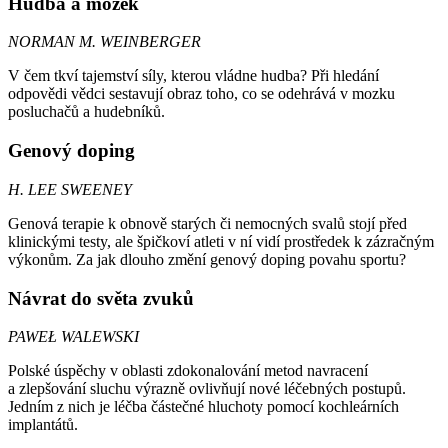
Hudba a mozek
NORMAN M. WEINBERGER
V čem tkví tajemství síly, kterou vládne hudba? Při hledání
odpovědi vědci sestavují obraz toho, co se odehrává v mozku
posluchačů a hudebníků.
Genový doping
H. LEE SWEENEY
Genová terapie k obnově starých či nemocných svalů stojí před
klinickými testy, ale špičkoví atleti v ní vidí prostředek k zázračným
výkonům. Za jak dlouho změní genový doping povahu sportu?
Návrat do světa zvuků
PAWEŁ WALEWSKI
Polské úspěchy v oblasti zdokonalování metod navracení
a zlepšování sluchu výrazně ovlivňují nové léčebných postupů.
Jedním z nich je léčba částečné hluchoty pomocí kochleárních
implantátů.