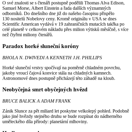
O své znalosti se s čtenáři postupně podělili Thomas Alva Edison,
Samuel Morse, Albert Einstein a řada dalších významných
odborníků. Do dnešního dne již do našeho časopisu přispělo
130 nositelů Nobelovy ceny. Kromě originálu v USA se dnes
Scientific American vydává v 19 zahraničních mutacích takřka po
celé planetě v celkovém nákladu přes milion výtisků měsíčně, s více
než čtyřmi miliony čtenářů.
Paradox horké sluneční koróny
BHOLA N. DWIVEDI A KENNETH J.H. PHILLIPS
Horké sluneční vrstvy spočívají na poměrně chladném povrchu,
jakoby vroucí čajová konvice stála na chladných kamnech.
Astronomové dnes postupně přicházejí této záhadě na kloub.
Neobyčejná smrt obyčejných hvězd
BRUCE BALICK A ADAM FRANK
Zánik Slunce za pět miliard let poskytne velkolepý pohled. Podobně
jako jiné hvězdy stejného druhu se bude rozpínat do nádherného
uměleckého díla přírody: planetární mlhoviny.