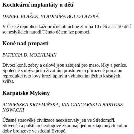
Kochleární implantáty u dětí
DANIEL BLAŽEK, VLADIMÍRA BOLESLAVSKÁ
V České republice každoročně ohluchne zhruba 10 dětí a asi 50 dětí
se neslyšících narodí.Těmto dětem lze pomoci.
Koně nad propastí
PATRICIA D. MOEHLMAN
Divocí koně, zebry a oslové jsou zabíjeni pro maso, léky a peníze.
Společně s ubývajícím životním prostorem a přirozeně pomalou
reprodukcí tyto lovy hrozí úplným vyhubením těchto krásných
zvířat.
Karpatské Mykény
AGNIESZKA KRZEMIŃSKA, JAN GANCARSKI A BARTOSZ
NOWACKI
Úžasné starověké civilizace neexistovaly jen ve Středomoří.
Slovenští a polští archeologové zkoumají jednu z tajemných kultur
doby bronzové ve střední Evropě.