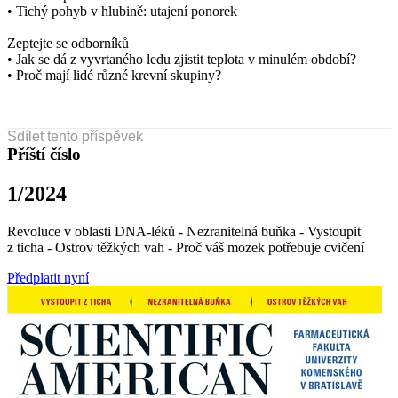
• Tichý pohyb v hlubině: utajení ponorek
Zeptejte se odborníků
• Jak se dá z vyvrtaného ledu zjistit teplota v minulém období?
• Proč mají lidé různé krevní skupiny?
Sdílet tento příspěvek
Příští číslo
1/2024
Revoluce v oblasti DNA-léků - Nezranitelná buňka - Vystoupit
z ticha - Ostrov těžkých vah - Proč váš mozek potřebuje cvičení
Předplatit nyní