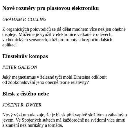
Nové rozměry pro plastovou elektroniku
GRAHAM P. COLLINS
Z organických polovodičů se dá dělat mnohem více než jen ohebné
displeje. Můžeme je využít v elektronice vetkané v oděvech,
v chemických sensorech, kůži pro roboty a bezpočtu dalších
aplikací.
Einsteinův kompas
PETER GALISON
Jaký magnetismus v železné tyči mohl Einsteina odklonit
od zdokonalování jeho obecné teorie relativity?
Blesk z čistého nebe
JOSEPH R. DWYER
Nový výzkum ukazuje, že je blesk překvapivě složitým a záhadným
jevem. Ve Spojených státech má každoročně na svědomí více úmrtí
a zranění než hurikány a tornáda.