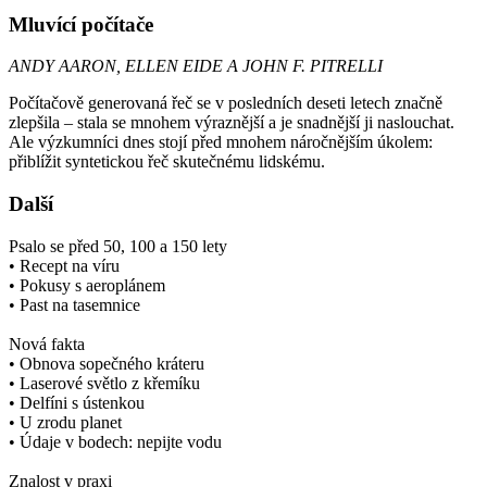
Mluvící počítače
ANDY AARON, ELLEN EIDE A JOHN F. PITRELLI
Počítačově generovaná řeč se v posledních deseti letech značně
zlepšila – stala se mnohem výraznější a je snadnější ji naslouchat.
Ale výzkumníci dnes stojí před mnohem náročnějším úkolem:
přiblížit syntetickou řeč skutečnému lidskému.
Další
Psalo se před 50, 100 a 150 lety
• Recept na víru
• Pokusy s aeroplánem
• Past na tasemnice
Nová fakta
• Obnova sopečného kráteru
• Laserové světlo z křemíku
• Delfíni s ústenkou
• U zrodu planet
• Údaje v bodech: nepijte vodu
Znalost v praxi