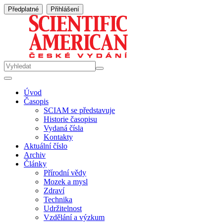
Předplatné
Přihlášení
Úvod
Časopis
SCIAM se představuje
Historie časopisu
Vydaná čísla
Kontakty
Aktuální číslo
Archiv
Články
Přírodní vědy
Mozek a mysl
Zdraví
Technika
Udržitelnost
Vzdělání a výzkum