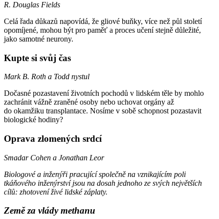
R. Douglas Fields
Celá řada důkazů napovídá, že gliové buňky, více než půl století
opomíjené, mohou být pro paměť a proces učení stejně důležité,
jako samotné neurony.
Kupte si svůj čas
Mark B. Roth a Todd nystul
Dočasné pozastavení životních pochodů v lidském těle by mohlo
zachránit vážně zraněné osoby nebo uchovat orgány až
do okamžiku transplantace. Nosíme v sobě schopnost pozastavit
biologické hodiny?
Oprava zlomených srdcí
Smadar Cohen a Jonathan Leor
Biologové a inženýři pracující společně na vznikajícím poli
tkáňového inženýrství jsou na dosah jednoho ze svých největších
cílů: zhotovení živé lidské záplaty.
Země za vlády methanu