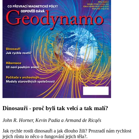
Dinosauři - proč byli tak velcí a tak malí?
John R. Horner, Kevin Padia a Armand de Ricqés
Jak rychle rostli dinosauři a jak dlouho žili? Prozradí nám rychlost
jejich růstu io něco o fungování jejich těla?.