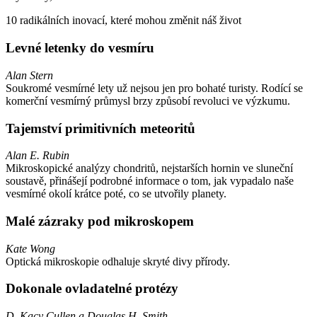
10 radikálních inovací, které mohou změnit náš život
Levné letenky do vesmíru
Alan Stern
Soukromé vesmírné lety už nejsou jen pro bohaté turisty. Rodící se
komerční vesmírný průmysl brzy způsobí revoluci ve výzkumu.
Tajemství primitivních meteoritů
Alan E. Rubin
Mikroskopické analýzy chondritů, nejstarších hornin ve sluneční
soustavě, přinášejí podrobné informace o tom, jak vypadalo naše
vesmírné okolí krátce poté, co se utvořily planety.
Malé zázraky pod mikroskopem
Kate Wong
Optická mikroskopie odhaluje skryté divy přírody.
Dokonale ovladatelné protézy
D. Kacy Cullen a Douglas H. Smith