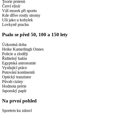
Teorie prstenů
Červí elixír
Váš mozek při sportu
Kde dříve rostly stromy
Uši jako u kobylek
Lovkyně prachu
Psalo se před 50, 100 a 150 lety
Úzkostná doba
Heike Kamerlingh Onnes
Policie a zloději
Řiditelný balón
Egyptská astronomie
Vysilující práce
Putování kontinentů
Optický tranzistor
Půvab ciziny
Hodnota prérie
Japonský papír
Na první pohled
Sportem ku zdraví