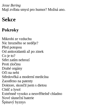
Jesse Bering
Mají zvířata smysl pro humor? Možná ano.
Sekce
Pokroky
Mikrobi ze vzduchu
Nic hrozného se neděje?
Před potopou
Od antioxidantů až po zinek
Co je to?
Střet zatím nehrozí
Proti zločinu
Drahé orgány
Oči na nebi
Středověká a moderní medicína
Zaostřeno na patenty
Doktore, skončil jsem s dietou
Chtíč a lysol
Extrémně vysoko a neuvěřitelně chladno
Nové sluneční baterie
Špinavý byznys