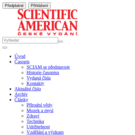
Předplatné
Přihlášení
Úvod
Časopis
SCIAM se představuje
Historie časopisu
Vydaná čísla
Kontakty
Aktuální číslo
Archiv
Články
Přírodní vědy
Mozek a mysl
Zdraví
Technika
Udržitelnost
Vzdělání a výzkum