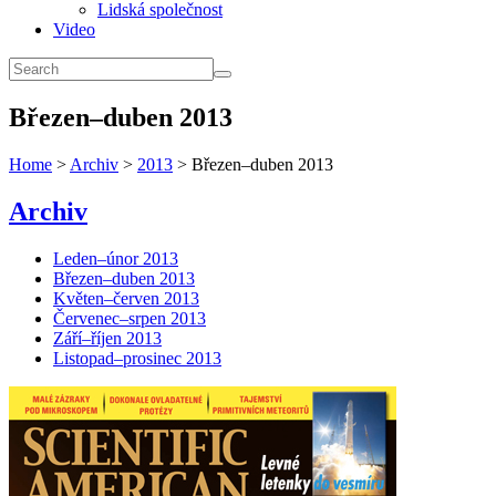
Lidská společnost
Video
Březen–duben 2013
Home
>
Archiv
>
2013
> Březen–duben 2013
Archiv
Leden–únor 2013
Březen–duben 2013
Květen–červen 2013
Červenec–srpen 2013
Září–říjen 2013
Listopad–prosinec 2013