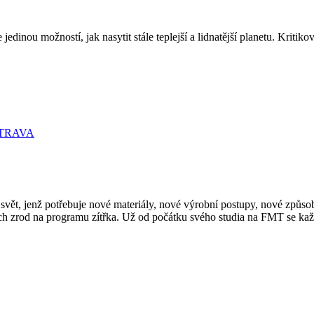
jedinou možností, jak nasytit stále teplejší a lidnatější planetu. Kritik
STRAVA
ět, jenž potřebuje nové materiály, nové výrobní postupy, nové způsob
jich zrod na programu zítřka. Už od počátku svého studia na FMT se každ