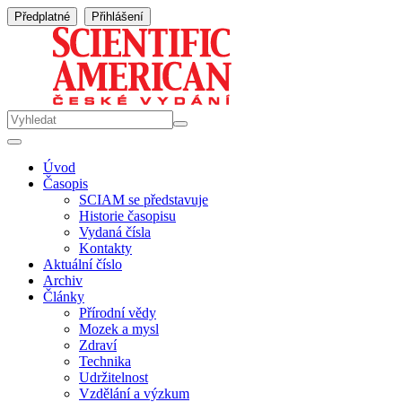
Předplatné
Přihlášení
Úvod
Časopis
SCIAM se představuje
Historie časopisu
Vydaná čísla
Kontakty
Aktuální číslo
Archiv
Články
Přírodní vědy
Mozek a mysl
Zdraví
Technika
Udržitelnost
Vzdělání a výzkum