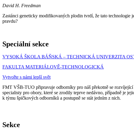
David H. Freedman
Zastánci geneticky modifikovaných plodin tvrdí, že tato technologie je 
pravdu?
Speciální sekce
VYSOKÁ ŠKOLA BÁŇSKÁ – TECHNICKÁ UNIVERZITA O
FAKULTA MATERIÁLOVĚ-TECHNOLOGICKÁ
Vytvořte s námi lepší svět
FMT VŠB-TUO připravuje odborníky pro náš překotně se rozvíjející sv
specialisty pro obory, které se zrodily teprve nedávno, případně je je
k týmu špičkových odborníků a postupně se stát jedním z nich.
Sekce