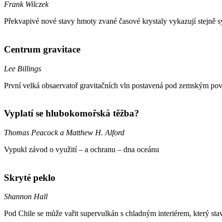
Frank Wilczek
Překvapivé nové stavy hmoty zvané časové krystaly vykazují stejně sym
Centrum gravitace
Lee Billings
První velká obsaervatoř gravitačních vln postavená pod zemským p
Vyplatí se hlubokomořská těžba?
Thomas Peacock a Matthew H. Alford
Vypukl závod o využití – a ochranu – dna oceánu
Skryté peklo
Shannon Hall
Pod Chile se může vařit supervulkán s chladným interiérem, který sta