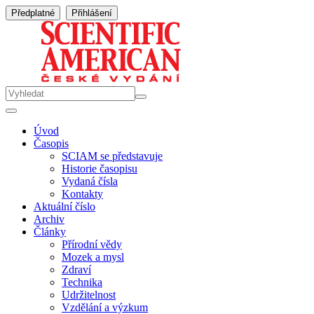
Předplatné
Přihlášení
Úvod
Časopis
SCIAM se představuje
Historie časopisu
Vydaná čísla
Kontakty
Aktuální číslo
Archiv
Články
Přírodní vědy
Mozek a mysl
Zdraví
Technika
Udržitelnost
Vzdělání a výzkum