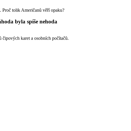
í. Proč tolik Američanů věří opaku?
náhoda byla spíše nehoda
ů čipových karet a osobních počítačů.