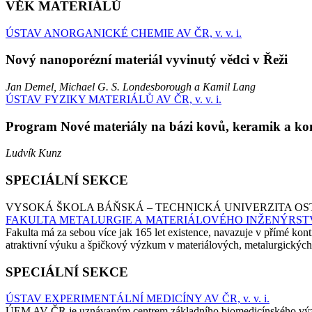
VĚK MATERIÁLŮ
ÚSTAV ANORGANICKÉ CHEMIE AV ČR, v. v. i.
Nový nanoporézní materiál vyvinutý vědci v Řeži
Jan Demel, Michael G. S. Londesborough a Kamil Lang
ÚSTAV FYZIKY MATERIÁLŮ AV ČR, v. v. i.
Program Nové materiály na bázi kovů, keramik a ko
Ludvík Kunz
SPECIÁLNÍ SEKCE
VYSOKÁ ŠKOLA BÁŇSKÁ – TECHNICKÁ UNIVERZITA O
FAKULTA METALURGIE A MATERIÁLOVÉHO INŽENÝRST
Fakulta má za sebou více jak 165 let existence, navazuje v přímé kon
atraktivní výuku a špičkový výzkum v materiálových, metalurgickýc
SPECIÁLNÍ SEKCE
ÚSTAV EXPERIMENTÁLNÍ MEDICÍNY AV ČR, v. v. i.
ÚEM AV ČR je uznávaným centrem základního biomedicínského výzkumu,