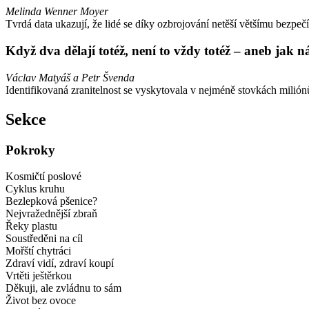
Melinda Wenner Moyer
Tvrdá data ukazují, že lidé se díky ozbrojování netěší většímu bezpeč
Když dva dělají totéž, není to vždy totéž – aneb jak 
Václav Matyáš a Petr Švenda
Identifikovaná zranitelnost se vyskytovala v nejméně stovkách milión
Sekce
Pokroky
Kosmičtí poslové
Cyklus kruhu
Bezlepková pšenice?
Nejvražednější zbraň
Řeky plastu
Soustředěni na cíl
Mořští chytráci
Zdraví vidí, zdraví koupí
Vrtěti ještěrkou
Děkuji, ale zvládnu to sám
Život bez ovoce