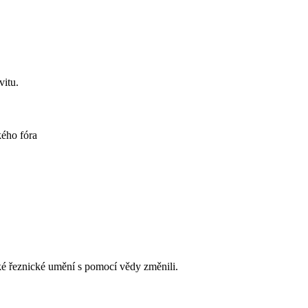
vitu.
ho fóra
ěké řeznické umění s pomocí vědy změnili.