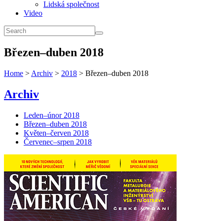
Lidská společnost
Video
Březen–duben 2018
Home
>
Archiv
>
2018
> Březen–duben 2018
Archiv
Leden–únor 2018
Březen–duben 2018
Květen–červen 2018
Červenec–srpen 2018