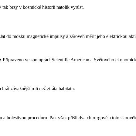
tak brzy v kosmické historii natolik vyrůst.
at do mozku magnetické impulsy a zároveň měřit jeho elektrickou akti
 ve spolupráci Scientific American a Světového ekonomické
át závažnější roli než ztráta habitatu.
u a bolestivou proceduru. Pak však přišli dva chirurgové a toto starov