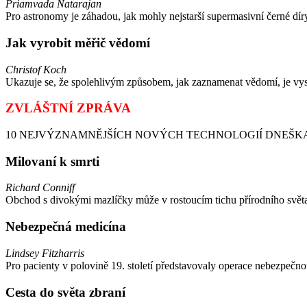
Priamvada Natarajan
Pro astronomy je záhadou, jak mohly nejstarší supermasivní černé díry 
Jak vyrobit měřič vědomí
Christof Koch
Ukazuje se, že spolehlivým způsobem, jak zaznamenat vědomí, je vysl
ZVLÁŠTNÍ ZPRÁVA
10 NEJVÝZNAMNĚJŠÍCH NOVÝCH TECHNOLOGIÍ DNEŠKA Připraveno
Milovaní k smrti
Richard Conniff
Obchod s divokými mazlíčky může v rostoucím tichu přírodního světa hr
Nebezpečná medicína
Lindsey Fitzharris
Pro pacienty v polovině 19. století představovaly operace nebezpečno
Cesta do světa zbraní