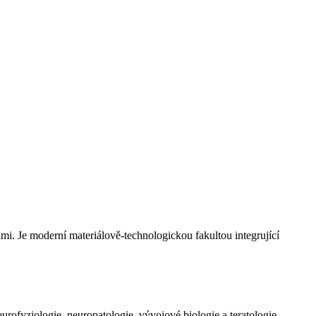
mi. Je moderní materiálově-technologickou fakultou integrující
ofyziologie, neuropatologie, vývojové biologie a teratologie,