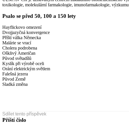
toxikologie, molekulární farmakologie, imunofarmakologie, výzkum
Psalo se před 50, 100 a 150 lety
Hayflickovo omezení
Dvojjazyčná konvergence
Příští válka Německa
Malárie se vrací
Cholera podrobena
Ošklivý Američan
Původ světadílů
Kyslík při výrobě oceli
Orání elektrickým světlem
Falešná jezera
Původ Země
Sladká změna
Sdílet tento příspěvek
Příští číslo