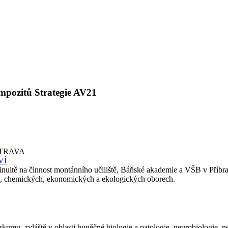
mpozitů Strategie AV21
STRAVA
VÍ
tinuitě na činnost montánního učiliště, Báňské akademie a VŠB v Příbra
h, chemických, ekonomických a ekologických oborech.
 zvláště v oblasti buněčné biologie a patologie, neurobiologie, neur