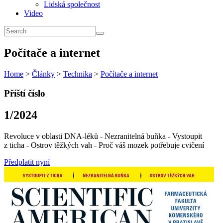
Lidská společnost
Video
Počítače a internet
Home
>
Články
>
Technika
>
Počítače a internet
Příští číslo
1/2024
Revoluce v oblasti DNA-léků - Nezranitelná buňka - Vystoupit
z ticha - Ostrov těžkých vah - Proč váš mozek potřebuje cvičení
Předplatit nyní