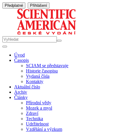
Předplatné
Přihlášení
Úvod
Časopis
SCIAM se představuje
Historie časopisu
Vydaná čísla
Kontakty
Aktuální číslo
Archiv
Články
Přírodní vědy
Mozek a mysl
Zdraví
Technika
Udržitelnost
Vzdělání a výzkum