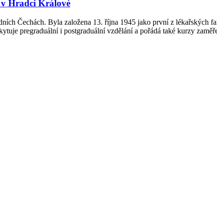
 v Hradci Králové
ních Čechách. Byla založena 13. října 1945 jako první z lékařských fak
skytuje pregraduální i postgraduální vzdělání a pořádá také kurzy zaměř