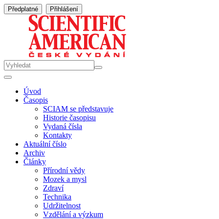
Předplatné
Přihlášení
Úvod
Časopis
SCIAM se představuje
Historie časopisu
Vydaná čísla
Kontakty
Aktuální číslo
Archiv
Články
Přírodní vědy
Mozek a mysl
Zdraví
Technika
Udržitelnost
Vzdělání a výzkum