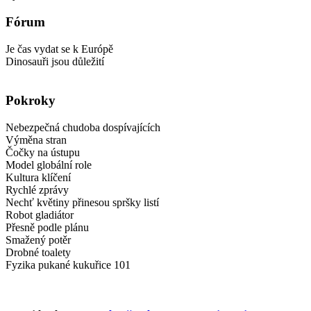
Fórum
Je čas vydat se k Európě
Dinosauři jsou důležití
Pokroky
Nebezpečná chudoba dospívajících
Výměna stran
Čočky na ústupu
Model globální role
Kultura klíčení
Rychlé zprávy
Nechť květiny přinesou spršky listí
Robot gladiátor
Přesně podle plánu
Smažený potěr
Drobné toalety
Fyzika pukané kukuřice 101