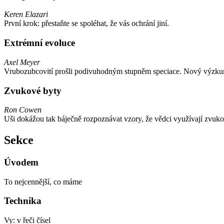
Keren Elazari
První krok: přestaňte se spoléhat, že vás ochrání jiní.
Extrémní evoluce
Axel Meyer
Vrubozubcovití prošli podivuhodným stupněm speciace. Nový výzkum od
Zvukové byty
Ron Cowen
Uši dokážou tak báječně rozpoznávat vzory, že vědci využívají zvuko
Sekce
Úvodem
To nejcennější, co máme
Technika
Vy: v řeči čísel