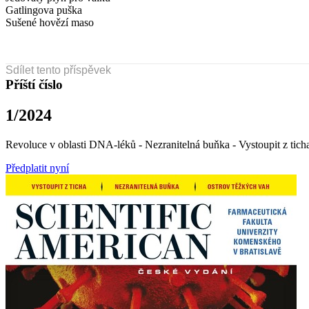
Gatlingova puška
Sušené hovězí maso
Sdílet tento příspěvek
Příští číslo
1/2024
Revoluce v oblasti DNA-léků - Nezranitelná buňka - Vystoupit z tich
Předplatit nyní