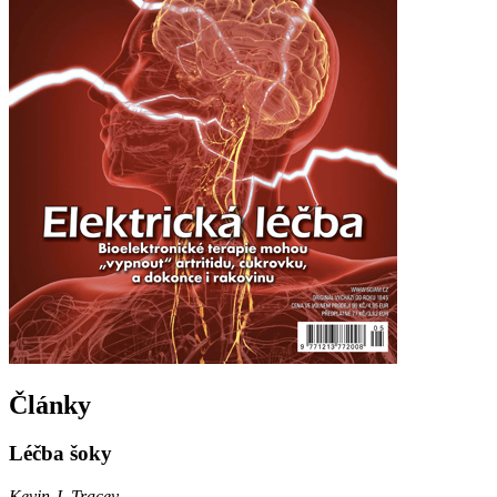
Články
Léčba šoky
Kevin J. Tracey