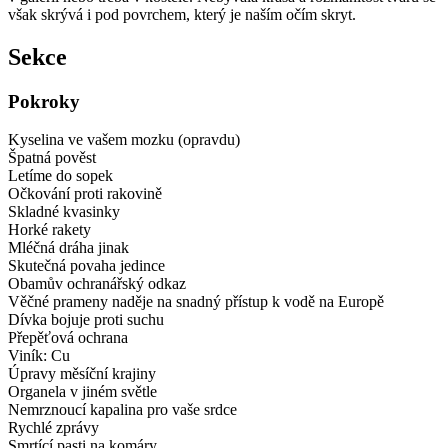
však skrývá i pod povrchem, který je naším očím skryt.
Sekce
Pokroky
Kyselina ve vašem mozku (opravdu)
Špatná pověst
Letíme do sopek
Očkování proti rakovině
Skladné kvasinky
Horké rakety
Mléčná dráha jinak
Skutečná povaha jedince
Obamův ochranářský odkaz
Věčné prameny naděje na snadný přístup k vodě na Europě
Dívka bojuje proti suchu
Přepěťová ochrana
Viník: Cu
Úpravy měsíční krajiny
Organela v jiném světle
Nemrznoucí kapalina pro vaše srdce
Rychlé zprávy
Smrtící pasti na komáry