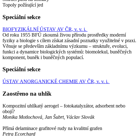
Topoly požírající jed
Speciální sekce
BIOFYZIKÁLNÍ ÚSTAV AV ČR, v. v. i.
Od roku 1955 BFÚ zkoumá živou přírodu prostředky moderní
fyziky a biologie s cílem získat zásadní poznatky využitelné v praxi.
Věnuje se především základnímu výzkumu – struktuře, evoluci,
funkci a dynamice biologických systémů: biomolekul, buněčných
komponent, buněk i buněčných populací.
Speciální sekce
ÚSTAV ANORGANICKÉ CHEMIE AV ČR, v. v. i.
Zaostřeno na uhlík
Kompozitní uhlíkatý aerogel – fotokatalyzátor, adsorbent nebo
obojí?
Monika Motlochová, Jan Šubrt, Václav Slovák
Přímá delaminace grafitové rudy na kvalitní grafen
Petra Ecorchard