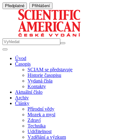
Předplatné
Přihlášení
Úvod
Časopis
SCIAM se představuje
Historie časopisu
Vydaná čísla
Kontakty
Aktuální číslo
Archiv
Články
Přírodní vědy
Mozek a mysl
Zdraví
Technika
Udržitelnost
Vzdělání a výzkum