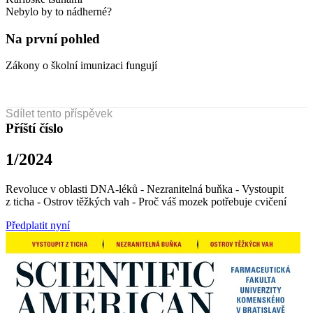
Nebylo by to nádherné?
Na první pohled
Zákony o školní imunizaci fungují
Sdílet tento příspěvek
Příští číslo
1/2024
Revoluce v oblasti DNA-léků - Nezranitelná buňka - Vystoupit
z ticha - Ostrov těžkých vah - Proč váš mozek potřebuje cvičení
Předplatit nyní