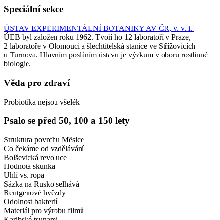
Speciální sekce
ÚSTAV EXPERIMENTÁLNÍ BOTANIKY AV ČR, v. v. i.
ÚEB byl založen roku 1962. Tvoří ho 12 laboratoří v Praze,
2 laboratoře v Olomouci a šlechtitelská stanice ve Střížovicích
u Turnova. Hlavním posláním ústavu je výzkum v oboru rostlinné
biologie.
Věda pro zdraví
Probiotika nejsou všelék
Psalo se před 50, 100 a 150 lety
Struktura povrchu Měsíce
Co čekáme od vzdělávání
Bolševická revoluce
Hodnota skunka
Uhlí vs. ropa
Sázka na Rusko selhává
Rentgenové hvězdy
Odolnost bakterií
Materiál pro výrobu filmů
Karibské tsunami