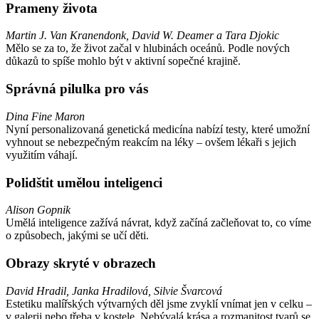
Prameny života
Martin J. Van Kranendonk, David W. Deamer a Tara Djokic
Mělo se za to, že život začal v hlubinách oceánů. Podle nových
důkazů to spíše mohlo být v aktivní sopečné krajině.
Správná pilulka pro vás
Dina Fine Maron
Nyní personalizovaná genetická medicína nabízí testy, které umožní
vyhnout se nebezpečným reakcím na léky – ovšem lékaři s jejich
využitím váhají.
Polidštit umělou inteligenci
Alison Gopnik
Umělá inteligence zažívá návrat, když začíná začleňovat to, co víme
o způsobech, jakými se učí děti.
Obrazy skryté v obrazech
David Hradil, Janka Hradilová, Silvie Švarcová
Estetiku malířských výtvarných děl jsme zvyklí vnímat jen v celku –
v galerii nebo třeba v kostele. Nebývalá krása a rozmanitost tvarů se