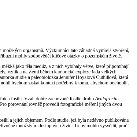
itých mořských organismů. Výzkumníci tato záhadná vymřelá stvoření,
ch příbuzní mohly zodpovědět klíčové otázky o pozemském životě.
a měkká jako těla medúz, a z nich vybíhaly větve, které připomínají
mřely, vznikla na Zemi během kambrické exploze řada velkých
autorka studie a paleobioložka Jennifer Hoyalová Cuthillová, která
 mohli bychom získat kontext potřebný k tomu, abychom pochopili,
ích fosilií. Vzali dobře zachované fosilie druhu
Avalofractus
Pro porovnání rovněž provedli fotografické měření jiných dvou
ilií a jejich objemem. Podle studie, jež byla nedávno publikována
ovlivněné množstvím dostupných živin. To by mohlo vysvětlit, proč