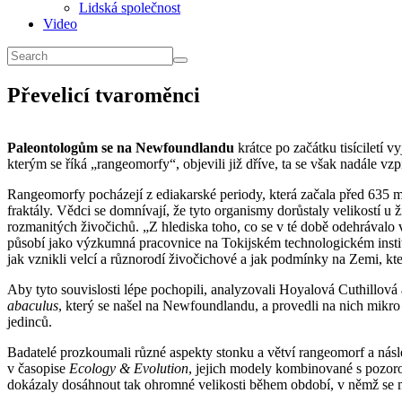
Lidská společnost
Video
Převelicí tvaroměnci
Paleontologům se na Newfoundlandu
krátce po začátku tisíciletí
kterým se říká „rangeomorfy“, objevili již dříve, ta se však nadále v
Rangeomorfy pocházejí z ediakarské periody, která začala před 635 mil
fraktály. Vědci se domnívají, že tyto organismy dorůstaly velikostí
rozmanitých živočichů. „Z hlediska toho, co se v té době odehrávalo 
působí jako výzkumná pracovnice na Tokijském technologickém insti
jak vznikli velcí a různorodí živočichové a jak podmínky na Zemi, kte
Aby tyto souvislosti lépe pochopili, analyzovali Hoyalová Cuthillov
abaculus
, který se našel na Newfoundlandu, a provedli na nich mikr
jedinců.
Badatelé prozkoumali různé aspekty stonku a větví rangeomorf a násl
v časopise
Ecology & Evolution
, jejich modely kombinované s pozoro
dokázaly dosáhnout tak ohromné velikosti během období, v němž se