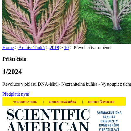
Home
>
Archiv článků
>
2018
>
10
> Převelicí tvaroměnci
Příští číslo
1/2024
Revoluce v oblasti DNA-léků - Nezranitelná buňka - Vystoupit z tich
Předplatit nyní