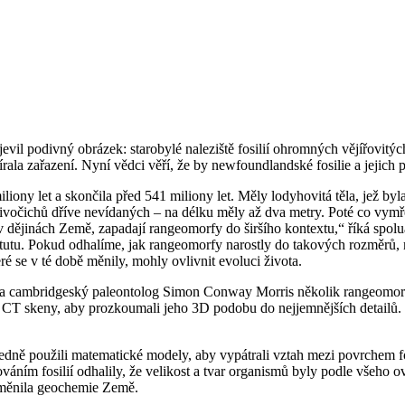
 vyjevil podivný obrázek: starobylé naleziště fosilií ohromných vějířov
zpírala zařazení. Nyní vědci věří, že by newfoundlandské fosilie a jeji
iony let a skončila před 541 miliony let. Měly lodyhovitá těla, jež byl
 u živočichů dříve nevídaných – na délku měly až dva metry. Poté co vy
v dějinách Země, zapadají rangeomorfy do širšího kontextu,“ říká spolu
tutu. Pokud odhalíme, jak rangeomorfy narostly do takových rozměrů,
ré se v té době měnily, mohly ovlivnit evoluci života.
á a cambridgeský paleontolog Simon Conway Morris několik rangeomorfn
o CT skeny, aby prozkoumali jeho 3D podobu do nejjemnějších detailů. 
edně použili matematické modely, aby vypátrali vztah mezi povrchem fos
váním fosilií odhalily, že velikost a tvar organismů byly podle všeho 
 měnila geochemie Země.