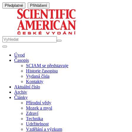
Předplatné
Přihlášení
Úvod
Časopis
SCIAM se představuje
Historie časopisu
Vydaná čísla
Kontakty
Aktuální číslo
Archiv
Články
Přírodní vědy
Mozek a mysl
Zdraví
Technika
Udržitelnost
Vzdělání a výzkum