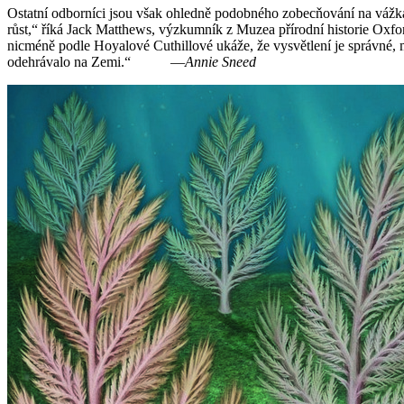
Ostatní odborníci jsou však ohledně podobného zobecňování na vážkách
růst,“ říká Jack Matthews, výzkumník z Muzea přírodní historie Oxfo
nicméně podle Hoyalové Cuthillové ukáže, že vysvětlení je správné,
odehrávalo na Zemi.“ —
Annie Sneed