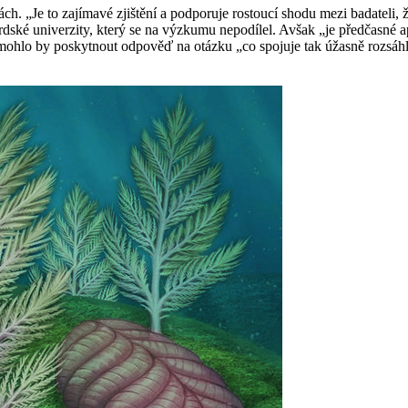
. „Je to zajímavé zjištění a podporuje rostoucí shodu mezi badateli, 
rdské univerzity, který se na výzkumu nepodílel. Avšak „je předčasné a
 mohlo by poskytnout odpověď na otázku „co spojuje tak úžasně rozsáhl