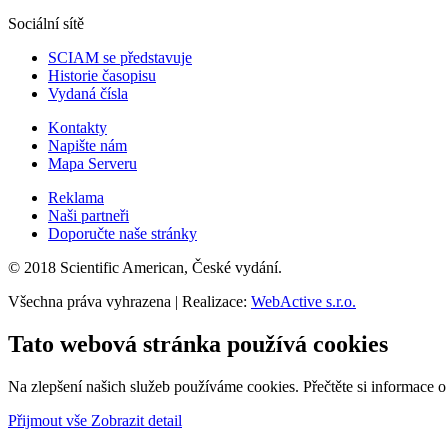
Sociální sítě
SCIAM se představuje
Historie časopisu
Vydaná čísla
Kontakty
Napište nám
Mapa Serveru
Reklama
Naši partneři
Doporučte naše stránky
© 2018 Scientific American, České vydání.
Všechna práva vyhrazena | Realizace:
WebActive s.r.o.
Tato webová stránka používá cookies
Na zlepšení našich služeb používáme cookies. Přečtěte si informace 
Přijmout vše
Zobrazit detail