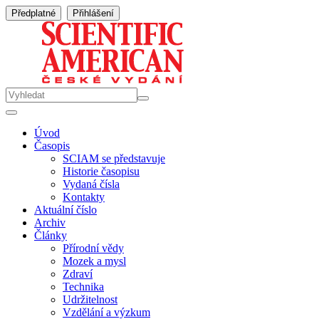
Předplatné
Přihlášení
Úvod
Časopis
SCIAM se představuje
Historie časopisu
Vydaná čísla
Kontakty
Aktuální číslo
Archiv
Články
Přírodní vědy
Mozek a mysl
Zdraví
Technika
Udržitelnost
Vzdělání a výzkum