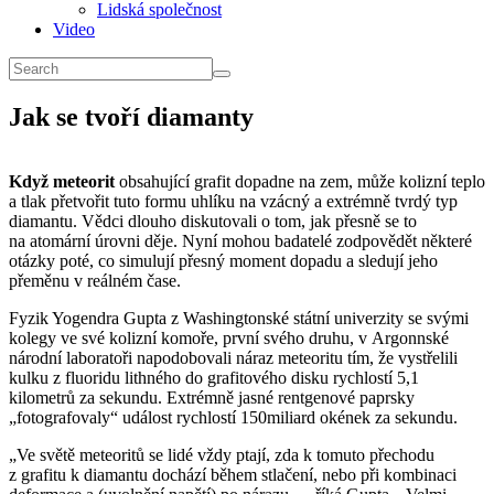
Lidská společnost
Video
Jak se tvoří diamanty
Když meteorit
obsahující grafit dopadne na zem, může kolizní teplo
a tlak přetvořit tuto formu uhlíku na vzácný a extrémně tvrdý typ
diamantu. Vědci dlouho diskutovali o tom, jak přesně se to
na atomární úrovni děje. Nyní mohou badatelé zodpovědět některé
otázky poté, co simulují přesný moment dopadu a sledují jeho
přeměnu v reálném čase.
Fyzik Yogendra Gupta z Washingtonské státní univerzity se svými
kolegy ve své kolizní komoře, první svého druhu, v Argonnské
národní laboratoři napodobovali náraz meteoritu tím, že vystřelili
kulku z fluoridu lithného do grafitového disku rychlostí 5,1
kilometrů za sekundu. Extrémně jasné rentgenové paprsky
„fotografovaly“ událost rychlostí 150miliard okének za sekundu.
„Ve světě meteoritů se lidé vždy ptají, zda k tomuto přechodu
z grafitu k diamantu dochází během stlačení, nebo při kombinaci