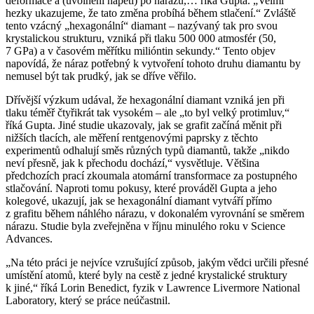
deformace a (uvolnění napětí) po nárazu,… říká Gupta. „Velmi
hezky ukazujeme, že tato změna probíhá během stlačení.“ Zvláště
tento vzácný „hexagonální“ diamant – nazývaný tak pro svou
krystalickou strukturu, vzniká při tlaku 500 000 atmosfér (50,
7 GPa) a v časovém měřítku milióntin sekundy.“ Tento objev
napovídá, že náraz potřebný k vytvoření tohoto druhu diamantu by
nemusel být tak prudký, jak se dříve věřilo.
Dřívější výzkum udával, že hexagonální diamant vzniká jen při
tlaku téměř čtyřikrát tak vysokém – ale „to byl velký protimluv,“
říká Gupta. Jiné studie ukazovaly, jak se grafit začíná měnit při
nižších tlacích, ale měření rentgenovými paprsky z těchto
experimentů odhalují směs různých typů diamantů, takže „nikdo
neví přesně, jak k přechodu dochází,“ vysvětluje. Většina
předchozích prací zkoumala atomární transformace za postupného
stlačování. Naproti tomu pokusy, které prováděl Gupta a jeho
kolegové, ukazují, jak se hexagonální diamant vytváří přímo
z grafitu během náhlého nárazu, v dokonalém vyrovnání se směrem
nárazu. Studie byla zveřejněna v říjnu minulého roku v Science
Advances.
„Na této práci je nejvíce vzrušující způsob, jakým vědci určili přesné
umístění atomů, které byly na cestě z jedné krystalické struktury
k jiné,“ říká Lorin Benedict, fyzik v Lawrence Livermore National
Laboratory, který se práce neúčastnil.