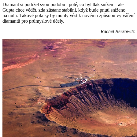
Diamant si podržel svou podobu i poté, co byl tlak snížen – ale
Gupta chce vědět, zda zůstane stabilní, když bude pnutí sníženo
na nulu. Takové pokusy by mohly vést k novému způsobu vytváření
diamantů pro průmyslové účely.
—
Rachel Berkowitz