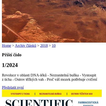
Home
>
Archiv článků
>
2018
>
10
Příští číslo
1/2024
Revoluce v oblasti DNA-léků - Nezranitelná buňka - Vystoupit
z ticha - Ostrov těžkých vah - Proč váš mozek potřebuje cvičení
Předplatit nyní