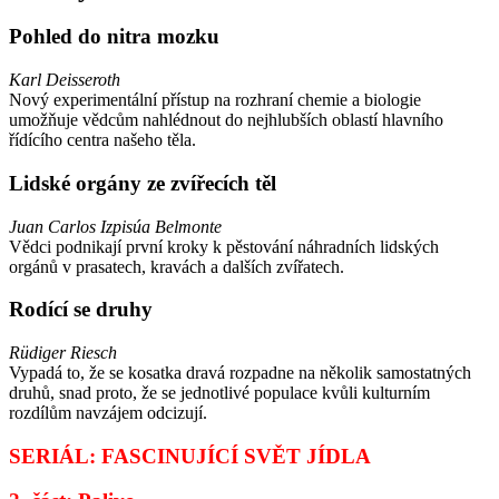
Pohled do nitra mozku
Karl Deisseroth
Nový experimentální přístup na rozhraní chemie a biologie
umožňuje vědcům nahlédnout do nejhlubších oblastí hlavního
řídícího centra našeho těla.
Lidské orgány ze zvířecích těl
Juan Carlos Izpisúa Belmonte
Vědci podnikají první kroky k pěstování náhradních lidských
orgánů v prasatech, kravách a dalších zvířatech.
Rodící se druhy
Rüdiger Riesch
Vypadá to, že se kosatka dravá rozpadne na několik samostatných
druhů, snad proto, že se jednotlivé populace kvůli kulturním
rozdílům navzájem odcizují.
SERIÁL: FASCINUJÍCÍ SVĚT JÍDLA