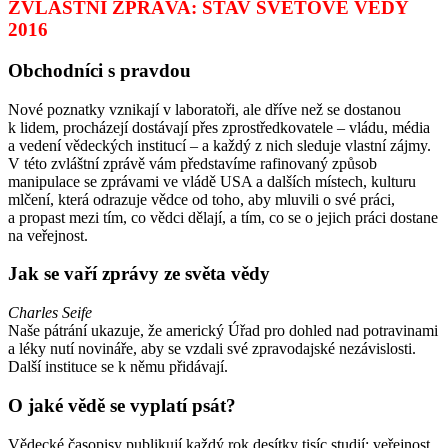
ZVLÁŠTNÍ ZPRÁVA: STAV SVĚTOVÉ VĚDY
2016
Obchodníci s pravdou
Nové poznatky vznikají v laboratoři, ale dříve než se dostanou
k lidem, procházejí dostávají přes zprostředkovatele – vládu, média
a vedení vědeckých institucí – a každý z nich sleduje vlastní zájmy.
V této zvláštní zprávě vám představíme rafinovaný způsob
manipulace se zprávami ve vládě USA a dalších místech, kulturu
mlčení, která odrazuje vědce od toho, aby mluvili o své práci,
a propast mezi tím, co vědci dělají, a tím, co se o jejich práci dostane
na veřejnost.
Jak se vaří zprávy ze světa vědy
Charles Seife
Naše pátrání ukazuje, že americký Úřad pro dohled nad potravinami
a léky nutí novináře, aby se vzdali své zpravodajské nezávislosti.
Další instituce se k němu přidávají.
O jaké vědě se vyplatí psát?
Vědecké časopisy publikují každý rok desítky tisíc studií; veřejnost