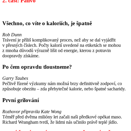
2. část: Palivo
Všechno, co víte o kaloriích, je špatně
Rob Dunn
Trávení je příliš komplikovaný proces, než aby se dal vyjádřit
v přesných číslech. Počty kalorií uvedené na etiketách se mohou
z mnoha důvodů výrazně lišit od energie, kterou z potravin
doopravdy získáme.
Po čem opravdu tloustneme?
Garry Taubes
Pečlivě řízené výzkumy nám možná brzy definitivně zodpoví, co
způsobuje obezitu – zda přebytečné kalorie, nebo špatné sacharidy.
První grilování
Rozhovor připravila Kate Wong
Téměř před dvěma milióny let začali naši předkové opékat maso.
Richard Wrangham tvrdí, že lidmi nás učinilo právě teplé jídlo.