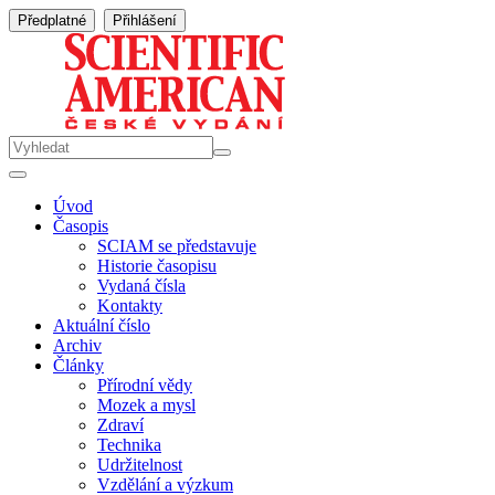
Předplatné
Přihlášení
Úvod
Časopis
SCIAM se představuje
Historie časopisu
Vydaná čísla
Kontakty
Aktuální číslo
Archiv
Články
Přírodní vědy
Mozek a mysl
Zdraví
Technika
Udržitelnost
Vzdělání a výzkum