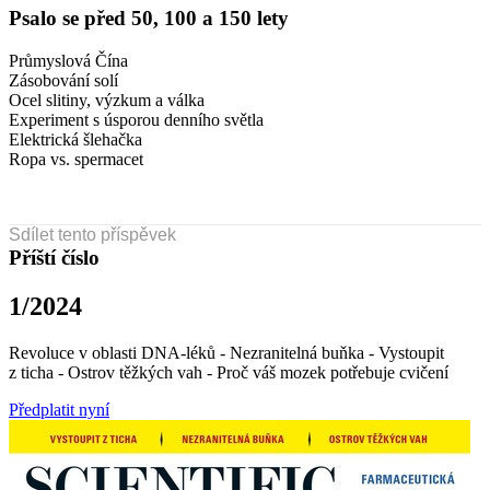
Psalo se před 50, 100 a 150 lety
Průmyslová Čína
Zásobování solí
Ocel slitiny, výzkum a válka
Experiment s úsporou denního světla
Elektrická šlehačka
Ropa vs. spermacet
Sdílet tento příspěvek
Příští číslo
1/2024
Revoluce v oblasti DNA-léků - Nezranitelná buňka - Vystoupit
z ticha - Ostrov těžkých vah - Proč váš mozek potřebuje cvičení
Předplatit nyní