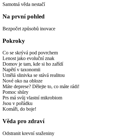
Samotná věda nestačí
Na první pohled
Bezpočet způsobů inovace
Pokroky
Co se skrývá pod povrchem
Lenost jako evoluční znak
Domov je tam, kde si ho zařídí
Napětí v taxonomii
Umělá slinivka se stává realitou
Nové oko na obloze
Máte deprese? Dělejte to, co máte rádi!
Pomoc shůry
Prs má svůj vlastní mikrobiom
Jsou v pořádku
Komáři, do boje!
Věda pro zdraví
Odstranit krevní sraženiny