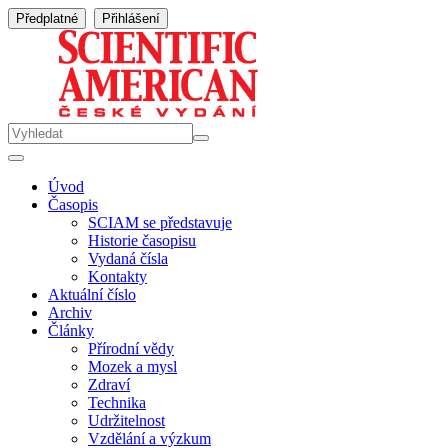
Předplatné
Přihlášení
Úvod
Časopis
SCIAM se představuje
Historie časopisu
Vydaná čísla
Kontakty
Aktuální číslo
Archiv
Články
Přírodní vědy
Mozek a mysl
Zdraví
Technika
Udržitelnost
Vzdělání a výzkum