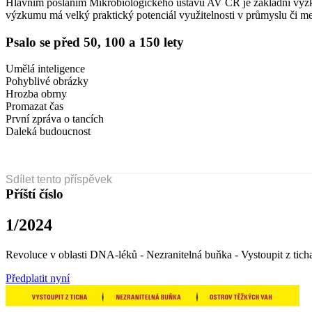
Hlavním posláním Mikrobiologického ústavu AV ČR je základní výzkum
výzkumu má velký praktický potenciál využitelnosti v průmyslu či me
Psalo se před 50, 100 a 150 lety
Umělá inteligence
Pohyblivé obrázky
Hrozba obrny
Promazat čas
První zpráva o tancích
Daleká budoucnost
Sdílet tento příspěvek
Příští číslo
1/2024
Revoluce v oblasti DNA-léků - Nezranitelná buňka - Vystoupit z tich
Předplatit nyní