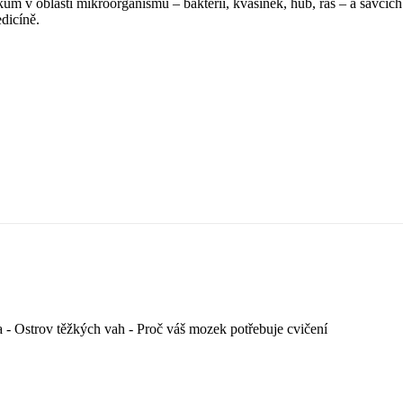
 v oblasti mikroorganismů – bakterií, kvasinek, hub, řas – a savčích 
dicíně.
a - Ostrov těžkých vah - Proč váš mozek potřebuje cvičení