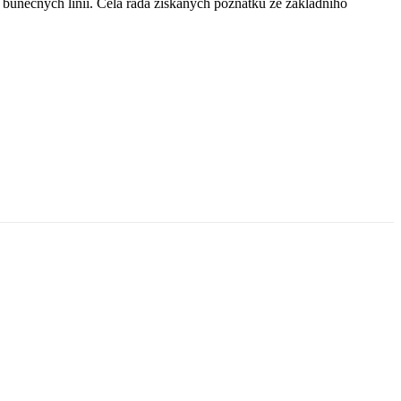
buněčných linií. Celá řada získaných poznatků ze základního