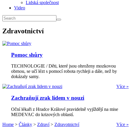
Lidská společnost
Video
Zdravotnictví
Pomoc shůry
TECHNOLOGIE / Děti, které jsou ohroženy mozkovou
obrnou, se učí lézt s pomocí robota rychleji a dále, než by
dokázaly samy.
Více »
Zachraňují zrak lidem v nouzi
Oční lékaři z Hradce Králové pravidelně vyjíždějí na mise
MEDEVAC do krizových oblastí.
Home
>
Články
>
Zdraví
>
Zdravotnictví
Více »